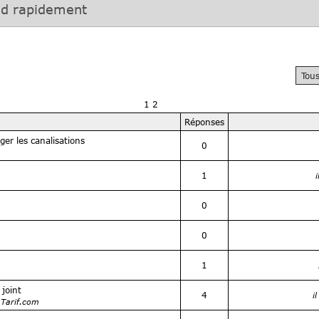
nd rapidement
Tous
1
2
Réponses
er les canalisations
0
1
0
0
1
joint
4
i
 Tarif.com