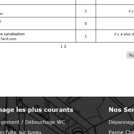
1
il 
in
r
0
e canalisation
il y a plus
1
 Tarif.com
1
2
Tou
age les plus courants
Nos Ser
rgement / Débouchage WC
Dépannag
n fuite sur tuyau
Panne Cha