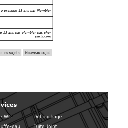
y a presque 13 ans par Plombier
 de 13 ans par plombier pas cher
paris.com
s les sujets
Nouveau sujet
vices
e WC
Débouchage
uffe-eau
Fuite Joint