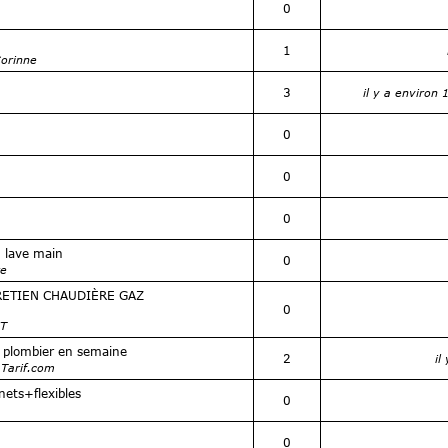
0
1
orinne
3
il y a environ
0
0
0
n lave main
0
re
RETIEN CHAUDIÈRE GAZ
0
NT
 plombier en semaine
2
il
 Tarif.com
ets+flexibles
0
0